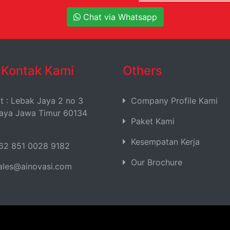
Chat via Whatsapp
o Kontak Kami
Others
t : Lebak Jaya 2 no 3
Company Profile Kami
baya Jawa Timur 60134
Paket Kami
Kesempatan Kerja
62 851 0028 9182
Our Brochure
ales@ainovasi.com