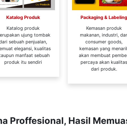
Katalog Produk
Packaging & Labelin
Katalog produk
Kemasan produk
erupakan ujung tombak
makanan, industri, da
dari sebuah penjualan,
consumer goods,
muat elegansi, kualitas
kemasan yang menari
taupun manfaat sebuah
akan membuat pembel
produk itu sendiri
percaya akan kualita
dari produk.
a Proffesional, Hasil Memu