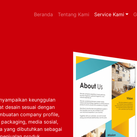
(current)
Beranda
Tentang Kami
Service Kami
G
menyampaikan keunggulan
t desain sesuai dengan
embuatan company profile,
 packaging, media sosial,
ya yang dibutuhkan sebagai
penjualan produk.